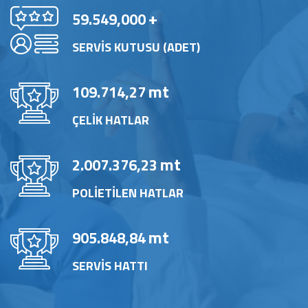
+
59.549,000
SERVİS KUTUSU (ADET)
mt
109.714,27
ÇELİK HATLAR
mt
2.007.376,23
POLİETİLEN HATLAR
mt
905.848,84
SERVİS HATTI