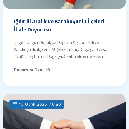
Iğdır ili Aralık ve Karakoyunlu İlçeleri
İhale Duyurusu
Doğugaz Iğdır Doğalgaz Dağıtım A.Ş. Aralık ili ve
Karakoyunlu ilçeleri CNG(Sıkıştırılmış Doğalgaz) veya
LNG(Sıvılaştırılmış Doğalgaz) satın alma ihale ilanı
Devamını Oku
15 OCAK 2026, 16:30