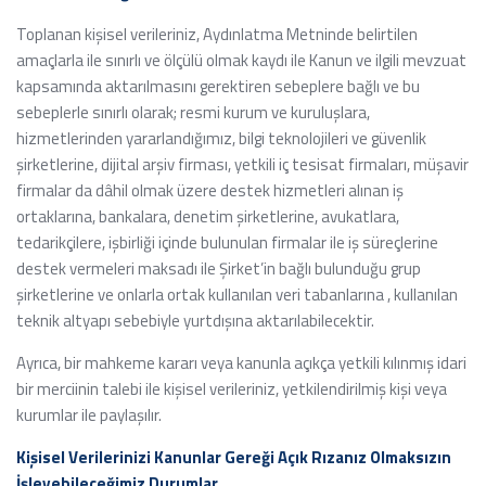
Toplanan kişisel verileriniz, Aydınlatma Metninde belirtilen
amaçlarla ile sınırlı ve ölçülü olmak kaydı ile Kanun ve ilgili mevzuat
kapsamında aktarılmasını gerektiren sebeplere bağlı ve bu
sebeplerle sınırlı olarak; resmi kurum ve kuruluşlara,
hizmetlerinden yararlandığımız, bilgi teknolojileri ve güvenlik
şirketlerine, dijital arşiv firması, yetkili iç tesisat firmaları, müşavir
firmalar da dâhil olmak üzere destek hizmetleri alınan iş
ortaklarına, bankalara, denetim şirketlerine, avukatlara,
tedarikçilere, işbirliği içinde bulunulan firmalar ile iş süreçlerine
destek vermeleri maksadı ile Şirket’in bağlı bulunduğu grup
şirketlerine ve onlarla ortak kullanılan veri tabanlarına , kullanılan
teknik altyapı sebebiyle yurtdışına aktarılabilecektir.
Ayrıca, bir mahkeme kararı veya kanunla açıkça yetkili kılınmış idari
bir merciinin talebi ile kişisel verileriniz, yetkilendirilmiş kişi veya
kurumlar ile paylaşılır.
Kişisel Verilerinizi Kanunlar Gereği Açık Rızanız Olmaksızın
İşleyebileceğimiz Durumlar