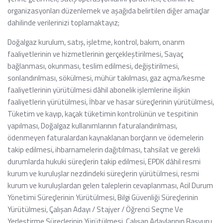
organizasyonları düzenlemek ve aşağıda belirtilen diğer amaçlar
dahilinde verilerinizi toplamaktayız;
Doğalgaz kurulum, satış, işletme, kontrol, bakım, onarım
faaliyetlerinin ve hizmetlerinin gerçekleştirilmesi, Sayaç
bağlanması, okunması, teslim edilmesi, değiştirilmesi,
sonlandırılması, sökülmesi, mühür takılması, gaz açma/kesme
faaliyetlerinin yürütülmesi dâhil abonelik işlemlerine ilişkin
faaliyetlerin yürütülmesi, İhbar ve hasar süreçlerinin yürütülmesi,
Tüketim ve kayıp, kaçak tüketimin kontrolünün ve tespitinin
yapılması, Doğalgaz kullanımlarının faturalandırılması,
ödenmeyen faturalardan kaynaklanan borçların ve ödemelerin
takip edilmesi, ihbarnamelerin dağıtılması, tahsilat ve gerekli
durumlarda hukuki süreçlerin takip edilmesi, EPDK dâhil resmi
kurum ve kuruluşlar nezdindeki süreçlerin yürütülmesi, resmi
kurum ve kuruluşlardan gelen taleplerin cevaplanması, Acil Durum
Yönetimi Süreçlerinin Yürütülmesi, Bilgi Güvenliği Süreçlerinin
Yürütülmesi, Çalışan Adayı / Stajyer / Öğrenci Seçme Ve
Yerleştirme Süreçlerinin Yürütülmesi, Çalışan Adaylarının Başvuru