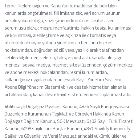
temel ilkelere uygun ve Kanun’un 5. maddesinde belirtilen
kanunlarda öngörülmesi, fiili imkansızlık, veri sorumlusunun
hukuki yükümlülüğü, sözleşmenin kurulması ve ifası, veri
sorumlusu olarak meşru menfaatimiz, hakkın tesisi, kullanılması
ve korunması, alenileştirme ve açık rıza ile otomatik veya
otomatik olmayan yollarla şirketimizin her türlü hizmet
noktalarından, doğrudan sözlü veya yazılı olarak tarafınızdan
iletilen bilgilerden, telefon, faks, e-posta vb. kanallar ile çağrı
merkezi, sosyal medya, internet sitesi üzerinden, çözüm merkezi
ve abone merkezi noktalarından, resmi kurumlardan,
kullandığımız uygulamalardan (Evrak Kayıt Yönetim Sistemi,
Abone Bilgi Yönetim Sistemi vb.) ve destek hizmetleri alınan iş
ortaklarından, kapalı devre kayıt sistemlerinden toplanmaktadır.
4646 sayılı Doğalgaz Piyasası Kanunu, 4826 Sayılı Enerji Piyasası
Düzenleme Kurumunun Teşkilat Ve Görevleri Hakkında Kanun
Doğalgaz Dağıtım Kanunu, SGK Mevzuatı, 6102 Sayılı Türk Ticaret
Kanunu, 6098 sayılı Türk Borçlar Kanunu, 4857 Sayılı İş Kanunu, İş
Sağlığı ve Güvenliği ve Vergi Mevzuatlarındaki yükümlülükler ve