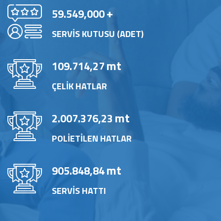
+
59.549,000
SERVİS KUTUSU (ADET)
mt
109.714,27
ÇELİK HATLAR
mt
2.007.376,23
POLİETİLEN HATLAR
mt
905.848,84
SERVİS HATTI