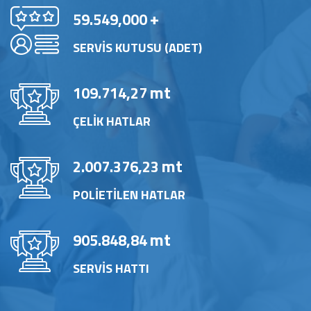
+
59.549,000
SERVİS KUTUSU (ADET)
mt
109.714,27
ÇELİK HATLAR
mt
2.007.376,23
POLİETİLEN HATLAR
mt
905.848,84
SERVİS HATTI