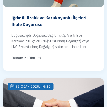
Iğdır ili Aralık ve Karakoyunlu İlçeleri
İhale Duyurusu
Doğugaz Iğdır Doğalgaz Dağıtım A.Ş. Aralık ili ve
Karakoyunlu ilçeleri CNG(Sıkıştırılmış Doğalgaz) veya
LNG(Sıvılaştırılmış Doğalgaz) satın alma ihale ilanı
Devamını Oku
15 OCAK 2026, 16:30