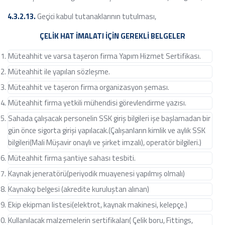
4.3.2.13.
Geçici kabul tutanaklarının tutulması,
ÇELİK HAT İMALATI İÇİN GEREKLİ BELGELER
Müteahhit ve varsa taşeron firma Yapım Hizmet Sertifikası.
Müteahhit ile yapılan sözleşme.
Müteahhit ve taşeron firma organizasyon şeması.
Müteahhit firma yetkili mühendisi görevlendirme yazısı.
Sahada çalışacak personelin SSK giriş bilgileri işe başlamadan bir
gün önce sigorta girişi yapılacak.(Çalışanların kimlik ve aylık SSK
bilgileri(Mali Müşavir onaylı ve şirket imzalı), operatör bilgileri.)
Müteahhit firma şantiye sahası tesbiti.
Kaynak jeneratörü(periyodik muayenesi yapılmış olmalı)
Kaynakçı belgesi (akredite kuruluştan alınan)
Ekip ekipman listesi(elektrot, kaynak makinesi, kelepçe.)
Kullanılacak malzemelerin sertifikaları( Çelik boru, Fittings,