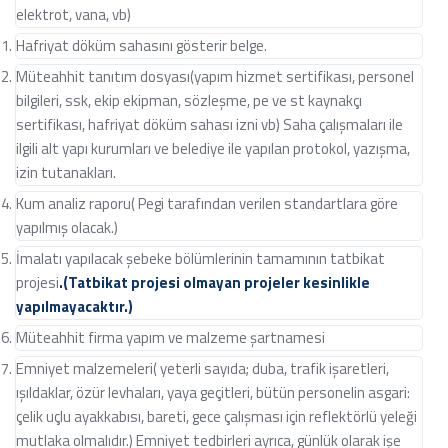
elektrot, vana, vb)
Hafriyat döküm sahasını gösterir belge.
Müteahhit tanıtım dosyası(yapım hizmet sertifikası, personel
bilgileri, ssk, ekip ekipman, sözleşme, pe ve st kaynakçı
sertifikası, hafriyat döküm sahası izni vb) Saha çalışmaları ile
ilgili alt yapı kurumları ve belediye ile yapılan protokol, yazışma,
izin tutanakları.
Kum analiz raporu( Pegi tarafından verilen standartlara göre
yapılmış olacak.)
İmalatı yapılacak şebeke bölümlerinin tamamının tatbikat
projesi
.(Tatbikat projesi olmayan projeler kesinlikle
yapılmayacaktır.)
Müteahhit firma yapım ve malzeme şartnamesi
Emniyet malzemeleri( yeterli sayıda; duba, trafik işaretleri,
ışıldaklar, özür levhaları, yaya geçitleri, bütün personelin asgari:
çelik uçlu ayakkabısı, bareti, gece çalışması için reflektörlü yeleği
mutlaka olmalıdır.) Emniyet tedbirleri ayrıca, günlük olarak işe