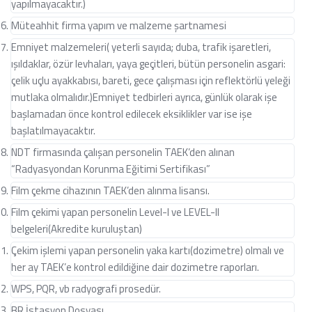
yapılmayacaktır.)
Müteahhit firma yapım ve malzeme şartnamesi
Emniyet malzemeleri( yeterli sayıda; duba, trafik işaretleri,
ışıldaklar, özür levhaları, yaya geçitleri, bütün personelin asgari:
çelik uçlu ayakkabısı, bareti, gece çalışması için reflektörlü yeleği
mutlaka olmalıdır.)Emniyet tedbirleri ayrıca, günlük olarak işe
başlamadan önce kontrol edilecek eksiklikler var ise işe
başlatılmayacaktır.
NDT firmasında çalışan personelin TAEK’den alınan
“Radyasyondan Korunma Eğitimi Sertifikası”
Film çekme cihazının TAEK’den alınma lisansı.
Film çekimi yapan personelin Level-I ve LEVEL-II
belgeleri(Akredite kuruluştan)
Çekim işlemi yapan personelin yaka kartı(dozimetre) olmalı ve
her ay TAEK’e kontrol edildiğine dair dozimetre raporları.
WPS, PQR, vb radyografi prosedür.
BR İstasyon Dosyası