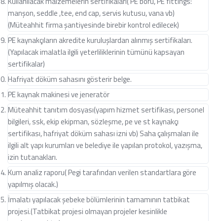
Kullanılacak malzemelerin sertifikaları( PE boru, PE fittings:
manşon, seddle ,tee, end cap, servis kutusu, vana vb)
(Müteahhit firma şantiyesinde birebir kontrol edilecek)
PE kaynakçıların akredite kuruluşlardan alınmış sertifikaları.
(Yapılacak imalatla ilgili yeterliliklerinin tümünü kapsayan
sertifikalar)
Hafriyat döküm sahasını gösterir belge.
PE kaynak makinesi ve jeneratör
Müteahhit tanıtım dosyası(yapım hizmet sertifikası, personel
bilgileri, ssk, ekip ekipman, sözleşme, pe ve st kaynakçı
sertifikası, hafriyat döküm sahası izni vb) Saha çalışmaları ile
ilgili alt yapı kurumları ve belediye ile yapılan protokol, yazışma,
izin tutanakları.
Kum analiz raporu( Pegi tarafından verilen standartlara göre
yapılmış olacak.)
İmalatı yapılacak şebeke bölümlerinin tamamının tatbikat
projesi.(Tatbikat projesi olmayan projeler kesinlikle