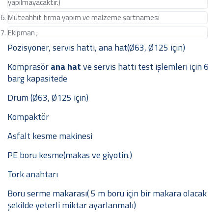
yapılmayacaktır.)
Müteahhit firma yapım ve malzeme şartnamesi
Ekipman ;
Pozisyoner, servis hattı, ana hat(Ø63, Ø125 için)
Komprasör
ana hat
ve servis hattı test işlemleri için 6
barg kapasitede
Drum (Ø63, Ø125 için)
Kompaktör
Asfalt kesme makinesi
PE boru kesme(makas ve giyotin.)
Tork anahtarı
Boru serme makarası( 5 m boru için bir makara olacak
şekilde yeterli miktar ayarlanmalı)