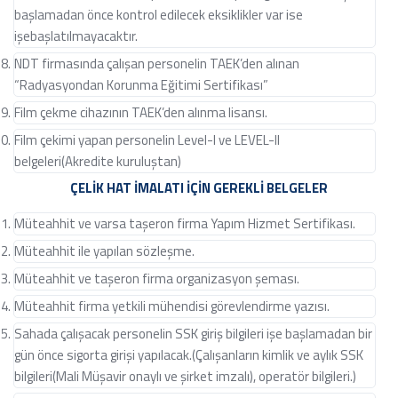
başlamadan önce kontrol edilecek eksiklikler var ise
işebaşlatılmayacaktır.
NDT firmasında çalışan personelin TAEK’den alınan
“Radyasyondan Korunma Eğitimi Sertifikası”
Film çekme cihazının TAEK’den alınma lisansı.
Film çekimi yapan personelin Level-I ve LEVEL-II
belgeleri(Akredite kuruluştan)
ÇELİK HAT İMALATI İÇİN GEREKLİ BELGELER
Müteahhit ve varsa taşeron firma Yapım Hizmet Sertifikası.
Müteahhit ile yapılan sözleşme.
Müteahhit ve taşeron firma organizasyon şeması.
Müteahhit firma yetkili mühendisi görevlendirme yazısı.
Sahada çalışacak personelin SSK giriş bilgileri işe başlamadan bir
gün önce sigorta girişi yapılacak.(Çalışanların kimlik ve aylık SSK
bilgileri(Mali Müşavir onaylı ve şirket imzalı), operatör bilgileri.)