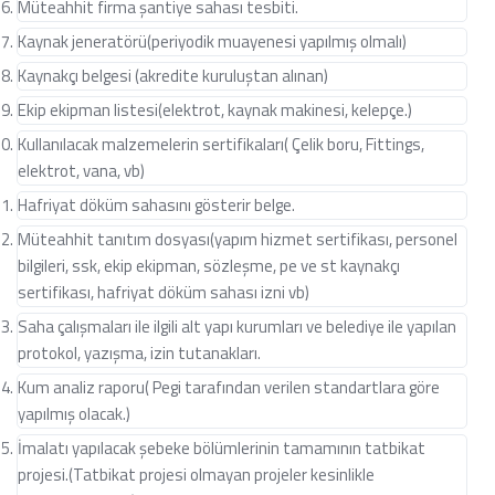
Müteahhit firma şantiye sahası tesbiti.
Kaynak jeneratörü(periyodik muayenesi yapılmış olmalı)
Kaynakçı belgesi (akredite kuruluştan alınan)
Ekip ekipman listesi(elektrot, kaynak makinesi, kelepçe.)
Kullanılacak malzemelerin sertifikaları( Çelik boru, Fittings,
elektrot, vana, vb)
Hafriyat döküm sahasını gösterir belge.
Müteahhit tanıtım dosyası(yapım hizmet sertifikası, personel
bilgileri, ssk, ekip ekipman, sözleşme, pe ve st kaynakçı
sertifikası, hafriyat döküm sahası izni vb)
Saha çalışmaları ile ilgili alt yapı kurumları ve belediye ile yapılan
protokol, yazışma, izin tutanakları.
Kum analiz raporu( Pegi tarafından verilen standartlara göre
yapılmış olacak.)
İmalatı yapılacak şebeke bölümlerinin tamamının tatbikat
projesi.(Tatbikat projesi olmayan projeler kesinlikle